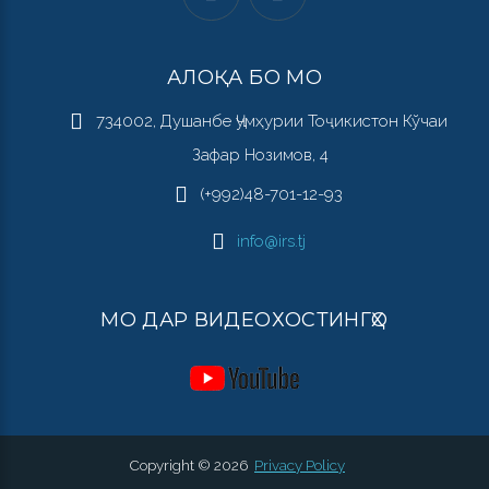
АЛОҚА БО МО
734002, Душанбе Ҷумҳурии Тоҷикистон Кўчаи
Зафар Нозимов, 4
(+992)48-701-12-93
info@irs.tj
МО ДАР ВИДЕОХОСТИНГҲО
Copyright ©
2026
Privacy Policy