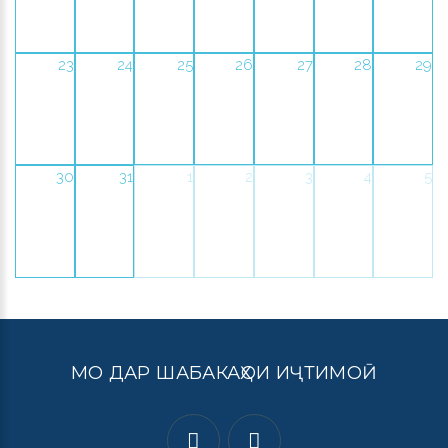
23
24
25
26
27
28
29
30
31
1
2
3
4
5
МО ДАР ШАБАКАҲОИ ИҶТИМОӢ