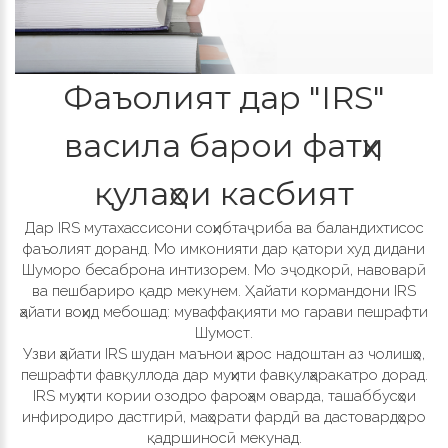
Фаъолият дар "IRS"
васила барои фатҳи
қулаҳои касбият
Дар IRS мутахассисони соҳибтаҷриба ва баландихтисос
фаъолият доранд. Мо имконияти дар қатори худ дидани
Шуморо бесаброна интизорем. Мо эҷодкорӣ, навоварӣ
ва пешбариро қадр мекунем. Ҳайати кормандони IRS
ҳайати воҳид мебошад: муваффақияти мо гарави пешрафти
Шумост.
Узви ҳайати IRS шудан маънои ҳарос надоштан аз чолишҳо,
пешрафти фавқуллода дар муҳити фавқулҳаракатро дорад.
IRS муҳити кории озодро фароҳам оварда, ташаббусҳои
инфиродиро дастгирӣ, маҳорати фардӣ ва дастовардҳоро
қадршиносӣ мекунад.