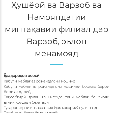
Ҳушёрӣ ва Варзоб ва
Намояндагии
минтақавии филиал дар
Варзоб, эълон
менамояд
Ӯҳдадориҳои асосӣ
:
Қабули маблағ аз ронандагони мошинҳо;
Қабули маблағ аз ронандагони мошинҳои боркаш барои
бори аз ҳад зиёд;
Баҳисобгирӣ, додан ва нигоҳ доштани маблағ бо риояи
ҳатмии қоидаҳои бехатарӣ;
Гузаронидани инкассатсия (ҷамъоварии) пули нақд;
Пешбурди баҳисобгирии пулӣ;