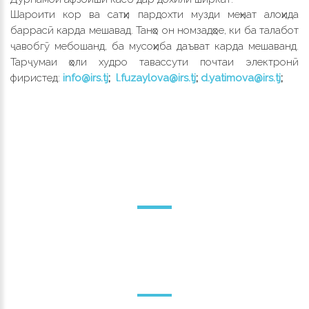
Шароити кор ва сатҳи пардохт
и музди меҳнат
алоҳида
баррасӣ карда мешавад. Танҳо он номзадҳое, ки ба талабот
ҷавобгӯ мебошанд, ба мусоҳиба даъват карда мешаванд.
Тарҷумаи ҳоли
худро тавассути почтаи электронӣ
фиристед
:
info@irs.tj
;
l.fuzaylova@irs.tj
;
d.yatimova@irs.tj
;