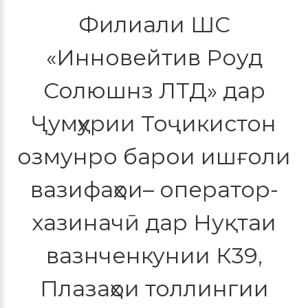
Филиали ШС
«Инновейтив Роуд
Солюшнз ЛТД» дар
Ҷумҳурии Тоҷикистон
озмунро барои ишғоли
вазифаҳои– оператор-
хазиначӣ дар Нуқтаи
вазнченкунии К39,
Плазаҳои толлингии