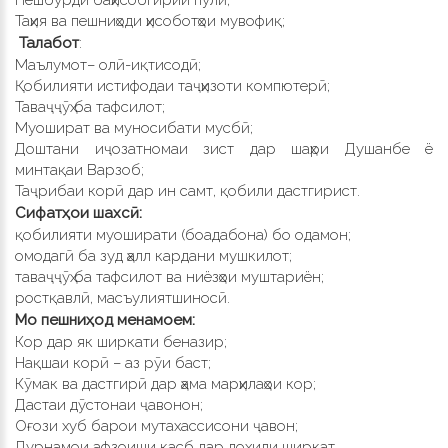
Таҳия ва пешниҳоди ҳисоботҳои мувофиқ;
Т
алабот
:
Маълумот– олӣ-иқтисодӣ;
Қобилияти истифодаи таҷҳизоти компютерӣ;
Таваҷҷӯҳ ба тафсилот;
Муошират ва муносибати мусбӣ;
Доштани иҷозатномаи зист дар шаҳри Душанбе ё
минтақаи Варзоб;
Таҷрибаи корӣ дар ин самт, қобили дастгирист.
Сифатҳои шахсӣ:
қобилияти муоширати (боадабона) бо одамон;
омодагӣ ба зуд ҳалл кардани мушкилот;
таваҷҷӯҳ ба тафсилот ва ниёзҳои муштариён;
ростқавлӣ, масъулиятшиносӣ.
М
о пешниҳод менамоем
:
Кор дар як ширкати беназир;
Нақшаи корӣ – аз рӯи баст;
Кӯмак ва дастгирӣ дар ҳама марҳилаҳои кор;
Дастаи дӯстонаи ҷавонон;
Оғози хуб барои мутахассисони ҷавон;
Дурнамои афзоиши касб дар дохили ширкат.