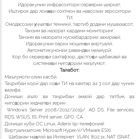
Идоракунии инфрасохтори серверии ширкат;
Иштирок дар лоиҳаҳои сохтмон ва навсозии зерсохтори
ТИ;
Омодасозии ҳуҷҷатҳои техникӣ, тартиб додани мушаххасот;
Танзим ва назорат кардани мониторинг;
Танзим ва назорати нусхабардории захиравӣ;
Идоракунии парки мошинҳои виртуалӣ;
Автоматикунонии равандҳои маъмурӣ;
Кор бо серверҳои сахтафзор, дастгоҳҳои шабакавӣ ва
системаҳои нигоҳдории маълумот;
Т
алабот
:
Маълумоти олии касбӣ;
Таҷрибаи корӣ дар соҳаи ТИ на камтар аз 3 сол дар чунин
вазифа;
Дониши аъло ва таҷрибаи амалӣ дар татбиқ ва
нигоҳдории хидматҳои зерин:
Windows Server 2008/2012/2019/: AD DS, File services,
RDS, WSUS, IIS, Print server, GPO, CA.
Дониши хуби OC Linux, Asterix (ip-телефония).
Виртуализатсия: Microsoft Hyper-V/VMware ESXi.
Шабакаи маҳаллӣ ва Интернет: VLAN, 802.1x, NAT (SNAT,