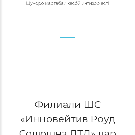
Шуморо мартабаи касбӣ интизор аст!
Филиали ШС
«Инновейтив Роуд
Солюшнз ЛТД» дар