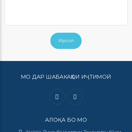
Ирсол
МО ДАР ШАБАКАҲОИ ИҶТИМОӢ
АЛОҚА БО МО
734002, Душанбе Ҷумҳурии Тоҷикистон Кўчаи