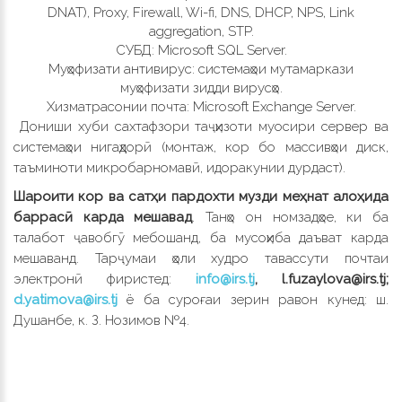
DNAT), Proxy, Firewall, Wi-fi, DNS, DHCP, NPS, Link
aggregation, STP.
СУБД: Microsoft SQL Server.
Муҳофизати антивирус: системаҳои мутамаркази
муҳофизати зидди вирусҳо.
Хизматрасонии почта: Microsoft Exchange Server.
Дониши хуби сахтафзори таҷҳизоти муосири сервер ва
системаҳои нигаҳдорӣ (монтаж, кор бо массивҳои диск,
таъминоти микробарномавӣ, идоракунии дурдаст).
Шароити кор ва сатҳи пардохт
и музди меҳнат
алоҳида
баррасӣ карда мешавад
. Танҳо он номзадҳое, ки ба
талабот ҷавобгӯ мебошанд, ба мусоҳиба даъват карда
мешаванд.
Тарҷумаи ҳол
и худро тавассути почтаи
электронӣ фиристед:
info@irs.tj
,
l
.
fuzaylova
@
irs
.
tj
;
d.yatimova@irs.tj
ё ба суроғаи зерин
равон кунед
:
ш
.
Душанбе, к. З. Нозимов №4.