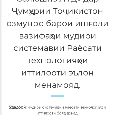
Ҷумҳурии Тоҷикистон
озмунро барои ишғоли
вазифаҳои мудири
системавии Раёсати
технологияҳои
иттилоотӣ эълон
менамояд.
Ӯҳдадорӣ
:
мудири системавии Раёсати технологияҳои
иттилоотӣ бояд донад: